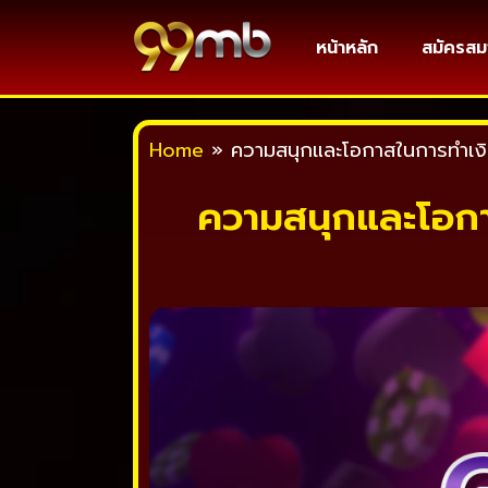
หน้าหลัก
สมัครสม
Home
»
ความสนุกและโอกาสในการทำเงิ
ความสนุกและโอกา