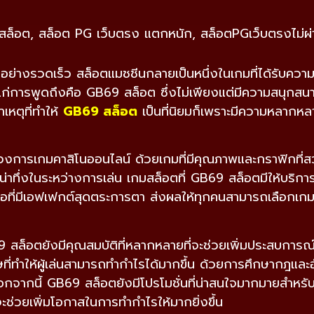
สล็อต
,
สล็อต PG เว็บตรง แตกหนัก
,
สล็อตPGเว็บตรงไม่ผ่านเ
อย่างรวดเร็ว สล็อตแมชชีนกลายเป็นหนึ่งในเกมที่ได้รับความ
ก่การพูดถึงคือ GB69 สล็อต ซึ่งไม่เพียงแต่มีความสนุกสน
เหตุที่ทำให้
GB69 สล็อต
เป็นที่นิยมก็เพราะมีความหลากหล
งในวงการเกมคาสิโนออนไลน์ ด้วยเกมที่มีคุณภาพและกราฟิกที่
ี่น่าทึ่งในระหว่างการเล่น เกมสล็อตที่ GB69 สล็อตมีให้บริก
ดีโอที่มีเอฟเฟกต์สุดตระการตา ส่งผลให้ทุกคนสามารถเลือก
สล็อตยังมีคุณสมบัติที่หลากหลายที่จะช่วยเพิ่มประสบการณ
ที่ทำให้ผู้เล่นสามารถทำกำไรได้มากขึ้น ด้วยการศึกษากฎแ
กจากนี้ GB69 สล็อตยังมีโปรโมชั่นที่น่าสนใจมากมายสำหรับส
ะช่วยเพิ่มโอกาสในการทำกำไรให้มากยิ่งขึ้น