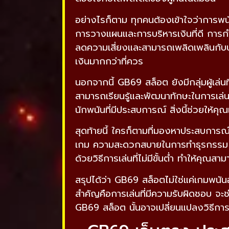
อย่างไรก็ตาม ทุกคนต้องเข้าใจว่าการพน
การวางแผนและการบริหารเงินที่ดี การก
ลดความเสี่ยงและสามารถเพลิดเพลินกับประ
เงินมากกว่าที่ควร
นอกจากนี้ GB69 สล็อต ยังมีกลุ่มผู้เล
สามารถเรียนรู้และพัฒนาทักษะในการเล่นสล
นักพนันที่มีประสบการณ์ สิ่งนี้ช่วยให้คุณ
สุดท้ายนี้ ใครก็ตามที่มองหาประสบการ
เกม ความสะดวกสบายในการทำธุรกรรม แล
ด้วยวิธีการเล่นที่ไม่มีขั้นต่ำ ทำให้
สรุปได้ว่า GB69 สล็อตไม่ใช่แค่เกมพนั
สำคัญคือการเล่นที่มีความรับผิดชอบ จะช
GB69 สล็อต นั้นอาจเปลี่ยนแปลงวิธีกา