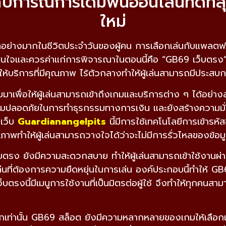
การณ์การเดิมพันออนไลน์ที่ดีที่ส
ใหม่
อย่างมากในชีวิตประจำวันของผู้คน การเลือกเล่นกับแพลตฟอร์มท
น่าสนใจและควรค่าแก่การพิจารณาในตอนนี้คือ “GB69 เว็บตรง”
้บริการที่มีคุณภาพ ไร้ตัวกลางทำให้ผู้เล่นสามารถมีประสบกา
มาเพื่อให้ผู้เล่นสามารถเข้าถึงเกมและบริการต่าง ๆ ได้อย่
วามปลอดภัยในการทำธุรกรรมทางการเงิน และยังสร้างความมั่นใจ
 เว็บ
Guardianangelpits
นี้มีการใช้เทคโนโลยีการเข้ารหั
าพทำให้ผู้เล่นสามารถวางใจได้ว่าจะไม่มีการรั่วไหลของข้อมู
ตรง ยังมีความสะดวกสบาย ทำให้ผู้เล่นสามารถเข้าใช้งานผ่าน
ล่นที่ต้องการความยืดหยุ่นในการเล่น องค์ประกอบนี้ทำให้ GB
็บตรงนี้มีเมนูการใช้งานที่เป็นมิตรต่อผู้ใช้ จึงทำให้ทุกคนส
ท่านั้น GB69 สล็อต ยังมีความหลากหลายของเกมให้เลือกเล