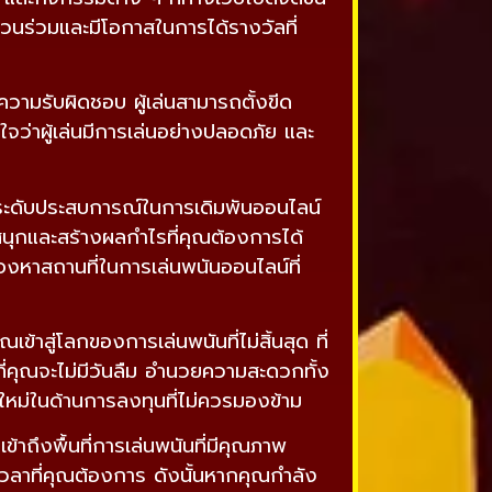
มีส่วนร่วมและมีโอกาสในการได้รางวัลที่
ความรับผิดชอบ ผู้เล่นสามารถตั้งขีด
่ใจว่าผู้เล่นมีการเล่นอย่างปลอดภัย และ
ระดับประสบการณ์ในการเดิมพันออนไลน์
มสนุกและสร้างผลกำไรที่คุณต้องการได้
งหาสถานที่ในการเล่นพนันออนไลน์ที่
ข้าสู่โลกของการเล่นพนันที่ไม่สิ้นสุด ที่
ที่คุณจะไม่มีวันลืม อำนวยความสะดวกทั้ง
ใหม่ในด้านการลงทุนที่ไม่ควรมองข้าม
เข้าถึงพื้นที่การเล่นพนันที่มีคุณภาพ
เวลาที่คุณต้องการ ดังนั้นหากคุณกำลัง