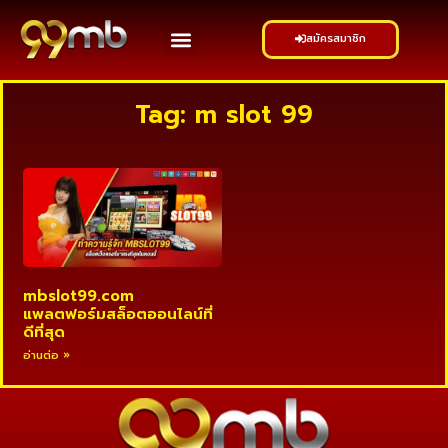
สมัครสมาชิก
Tag: m slot 99
mbslot99.com
แพลตฟอร์มสล็อตออนไลน์ที่
ดีที่สุด
อ่านต่อ »