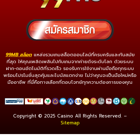
99MB สล็อต
แหล่งรวมเกมสล็อตออนไลน์ที่ครบครันและทันสมัย
ที่สุด ให้คุณเพลิดเพลินไปกับเกมจากค่ายดังระดับโลก ด้วยระบบ
ฝาก-ถอนอัตโนมัติที่รวดเร็ว รองรับการใช้งานผ่านมือถือทุกระบบ
พร้อมโปรโมชั่นสุดคุ้มและโบนัสแตกง่าย ไม่ว่าคุณจะเป็นมือใหม่หรือ
มืออาชีพ ที่นี่คือทางเลือกที่ตอบโจทย์ทุกความต้องการของคุณ
Copyright © 2025 Casino All Rights Reserved. –
Sitemap