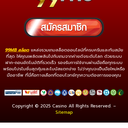
99MB สล็อต
แหล่งรวมเกมสล็อตออนไลน์ที่ครบครันและทันสมัย
ที่สุด ให้คุณเพลิดเพลินไปกับเกมจากค่ายดังระดับโลก ด้วยระบบ
ฝาก-ถอนอัตโนมัติที่รวดเร็ว รองรับการใช้งานผ่านมือถือทุกระบบ
พร้อมโปรโมชั่นสุดคุ้มและโบนัสแตกง่าย ไม่ว่าคุณจะเป็นมือใหม่หรือ
มืออาชีพ ที่นี่คือทางเลือกที่ตอบโจทย์ทุกความต้องการของคุณ
Copyright © 2025 Casino All Rights Reserved. –
Sitemap