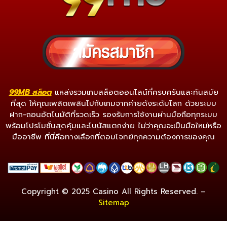
99MB สล็อต
แหล่งรวมเกมสล็อตออนไลน์ที่ครบครันและทันสมัย
ที่สุด ให้คุณเพลิดเพลินไปกับเกมจากค่ายดังระดับโลก ด้วยระบบ
ฝาก-ถอนอัตโนมัติที่รวดเร็ว รองรับการใช้งานผ่านมือถือทุกระบบ
พร้อมโปรโมชั่นสุดคุ้มและโบนัสแตกง่าย ไม่ว่าคุณจะเป็นมือใหม่หรือ
มืออาชีพ ที่นี่คือทางเลือกที่ตอบโจทย์ทุกความต้องการของคุณ
Copyright © 2025 Casino All Rights Reserved. –
Sitemap