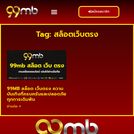
สมัครสมาชิก
Tag: สล็อตเว็บตรง
99MB สล็อต เว็บตรง ความ
บันเทิงที่ครบครันและปลอดภัย
ทุกการเดิมพัน
อ่านต่อ »