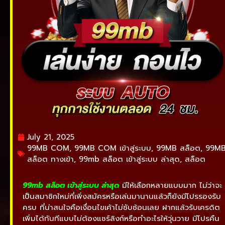
July 21, 2025
99MB COM
,
99MB COM เข้าสู่ระบบ
,
99MB สล็อต
,
99M
สล็อต ทางเข้า
,
99mb สล็อต เข้าสู่ระบบ ล่าสุด
,
สล็อต
99mb สล็อต เข้าสู่ระบบ ล่าสุด
มีให้เลือกหลายแบบมาก ไม่ว่าจะ
เป็นสมาชิกใหม่ที่เพิ่งสมัครหรือเล่นมานานแล้วก็ยังมีโปรรองรับ
ครบ ที่น่าสนใจคือเงื่อนไขเค้าไม่ซับซ้อนเลย ฝากแล้วรับเครดิต
เพิ่มได้ทันทีแบบไม่ต้องแชร์ลิงก์หรือทำอะไรให้วุ่นวาย มีโปรคืน