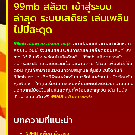
99mb สล็อต เข้าสู่ระบบ
ล่าสุด ระบบเสถียร เล่นเพลิน
ไม่มีสะดุด
99mb สล็อต เข้าสู่ระบบ ล่าสุด
อย่าปล่อยให้โอกาสทำเงินหลุด
ลอยไป วันนี้ ร่วมสัมผัสประสบการณ์เล่นสล็อตออนไลน์ที่ 99
mb ได้เงินจริง พร้อมโบนัสจัดเต็ม 99mb สล็อตทางเข้า
สมัครสมาชิกกับเรานั้นรวดเร็วและง่ายดาย ใช้เวลาเพียงไม่กี่ขั้น
ตอน คุณก็สามารถเริ่มต้นความสนุกและลุ้นรับเงินได้ทันที
99mb เรามอบสิทธิพิเศษสำหรับสมาชิกใหม่ด้วย โบนัสต้อนรับ
สุดพิเศษ ที่ให้คุณเริ่มต้นการเล่นสล็อตออนไลน์ด้วยความมั่นใจ
นอกจากนี้ยังมีโปรโมชันสุดคุ้มที่พร้อมแจกทุกวัน เช่น โบนัส
เงินฝาก เครดิตฟรี
99MB สล็อต ทางเข้า
บทความที่แนะนำ
99MB สล็อต เว็บตรง