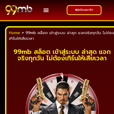
สมัครสมาชิก
Home
»
99mb สล็อต เข้าสู่ระบบ ล่าสุด แจกจริงทุกวัน ไม่ต้อ
เทิร์นให้เสียเวลา
99mb สล็อต เข้าสู่ระบบ ล่าสุด แจก
จริงทุกวัน ไม่ต้องเทิร์นให้เสียเวลา