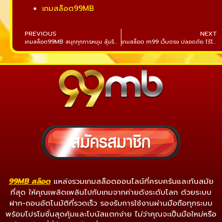
เกมสล็อต99MB
PREVIOUS
NEXT
เกมสล็อต99MB สนุกทุกการหมุน ลุ้นรับรางวัลใหญ่ได้ง่ายๆ
เกมสล็อต m99 เว็บตรง ปลอดภัย ไร้โกง เล่นได้จริง
99MB สล็อต
แหล่งรวมเกมสล็อตออนไลน์ที่ครบครันและทันสมัย
ที่สุด ให้คุณเพลิดเพลินไปกับเกมจากค่ายดังระดับโลก ด้วยระบบ
ฝาก-ถอนอัตโนมัติที่รวดเร็ว รองรับการใช้งานผ่านมือถือทุกระบบ
พร้อมโปรโมชั่นสุดคุ้มและโบนัสแตกง่าย ไม่ว่าคุณจะเป็นมือใหม่หรือ